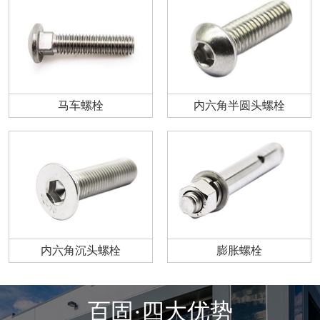
马车螺栓
内六角半圆头螺栓
内六角沉头螺栓
膨胀螺栓
百固·四大优势