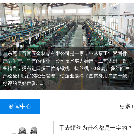
东莞市百固五金制品有限公司是一家专业从事工业紧固件
产品生产、销售的企业，公司技术实力雄厚，工艺先进，设
备精良，拥有进口多工位冷镦机、搓丝机100余套。多年的生
产经验和良好的经营管理，使企业赢得了国内外用户的一致
好评的良好声誉......
新闻中心
更多+
手表螺丝为什么都是一字的？