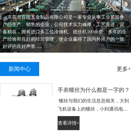
东莞市百固五金制品有限公司是一家专业从事工业紧固件
产品生产、销售的企业，公司技术实力雄厚，工艺先进，设
备精良，拥有进口多工位冷镦机、搓丝机100余套。多年的生
产经验和良好的经营管理，使企业赢得了国内外用户的一致
好评的良好声誉......
新闻中心
更多+
手表螺丝为什么都是一字的？
螺丝与我们的生活息息相关，大到
飞机设备上的螺丝，小到通讯电子
设备手表上的小螺丝。不知道大家
查看详情+
平时有没有留意，手表螺丝大部分