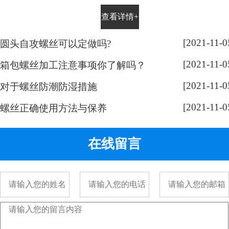
设备手表上的小螺丝。不知道大家
查看详情+
平时有没有留意，手表螺丝大部分
都是一字槽的，相信大家也很好
[2021-11-0
圆头自攻螺丝可以定做吗?
奇，跟随小编脚步来带大家了解一
[2021-11-0
下： 手表螺丝属于精密螺丝，之所
箱包螺丝加工注意事项你了解吗？
以用的都是一字螺丝，是由它的加
[2021-11-0
对于螺丝防潮防湿措施
工方式决定的。手表精密螺丝，是
[2021-11-0
采用车加工出来的，头部...
螺丝正确使用方法与保养
在线留言