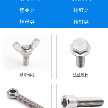
垫圈类
螺钉类
螺母类
铆钉类
蝶形螺栓
法兰螺栓