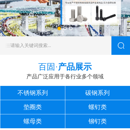
百固·
产品展示
产品广泛应用于各行业多个领域
不锈钢系列
碳钢系列
垫圈类
螺钉类
螺母类
铆钉类