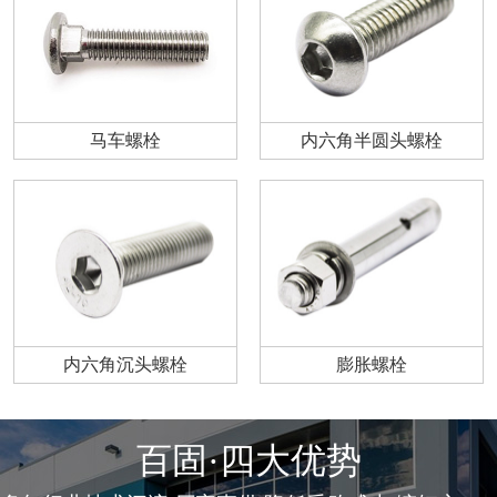
马车螺栓
内六角半圆头螺栓
内六角沉头螺栓
膨胀螺栓
百固·四大优势