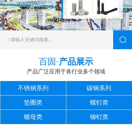
百固·
产品展示
产品广泛应用于各行业多个领域
不锈钢系列
碳钢系列
垫圈类
螺钉类
螺母类
铆钉类