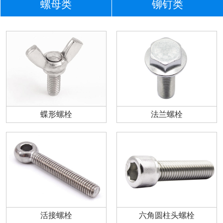
螺母类
铆钉类
蝶形螺栓
法兰螺栓
活接螺栓
六角圆柱头螺栓