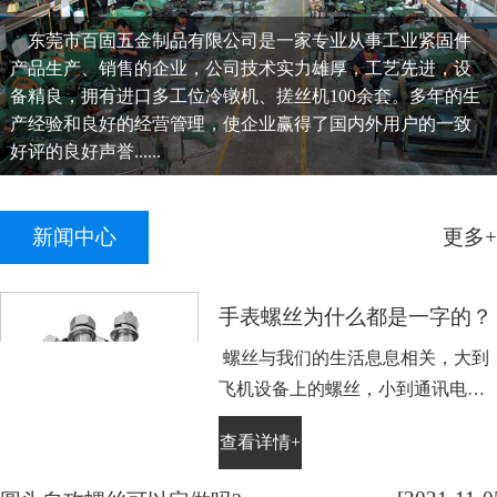
东莞市百固五金制品有限公司是一家专业从事工业紧固件
产品生产、销售的企业，公司技术实力雄厚，工艺先进，设
备精良，拥有进口多工位冷镦机、搓丝机100余套。多年的生
产经验和良好的经营管理，使企业赢得了国内外用户的一致
好评的良好声誉......
新闻中心
更多+
手表螺丝为什么都是一字的？
螺丝与我们的生活息息相关，大到
飞机设备上的螺丝，小到通讯电子
设备手表上的小螺丝。不知道大家
查看详情+
平时有没有留意，手表螺丝大部分
都是一字槽的，相信大家也很好