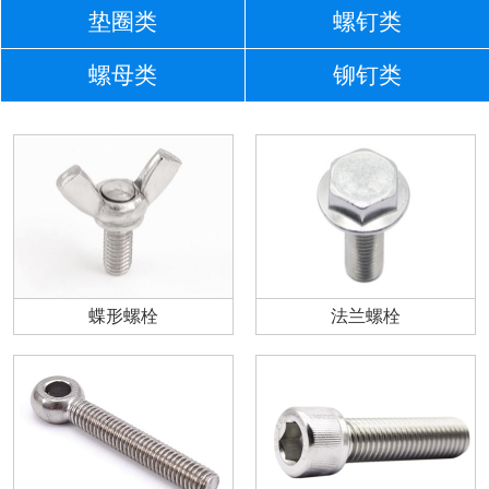
垫圈类
螺钉类
螺母类
铆钉类
蝶形螺栓
法兰螺栓