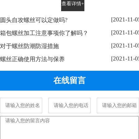
查看详情+
平时有没有留意，手表螺丝大部分
都是一字槽的，相信大家也很好
[2021-11-0
圆头自攻螺丝可以定做吗?
奇，跟随小编脚步来带大家了解一
[2021-11-0
下： 手表螺丝属于精密螺丝，之所
箱包螺丝加工注意事项你了解吗？
以用的都是一字螺丝，是由它的加
[2021-11-0
对于螺丝防潮防湿措施
工方式决定的。手表精密螺丝，是
[2021-11-0
采用车加工出来的，头部...
螺丝正确使用方法与保养
在线留言