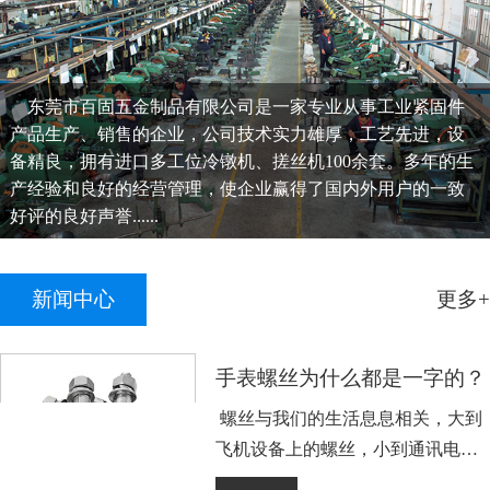
东莞市百固五金制品有限公司是一家专业从事工业紧固件
产品生产、销售的企业，公司技术实力雄厚，工艺先进，设
备精良，拥有进口多工位冷镦机、搓丝机100余套。多年的生
产经验和良好的经营管理，使企业赢得了国内外用户的一致
好评的良好声誉......
新闻中心
更多+
手表螺丝为什么都是一字的？
螺丝与我们的生活息息相关，大到
飞机设备上的螺丝，小到通讯电子
设备手表上的小螺丝。不知道大家