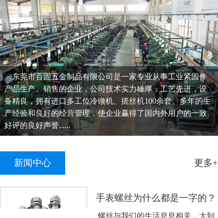
东莞市百固五金制品有限公司是一家专业从事工业紧固件
产品生产、销售的企业，公司技术实力雄厚，工艺先进，设
备精良，拥有进口多工位冷镦机、搓丝机100余套。多年的生
产经验和良好的经营管理，使企业赢得了国内外用户的一致
好评的良好声誉......
新闻中心
更多+
手表螺丝为什么都是一字的？
螺丝与我们的生活息息相关，大到