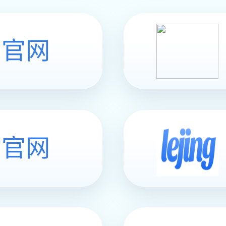
娱乐: 十字盘头自攻钉
耀世娱乐: 十字大扁头自
乐: 十字沉头平尾自攻钉
内六角沉头钻尾钉