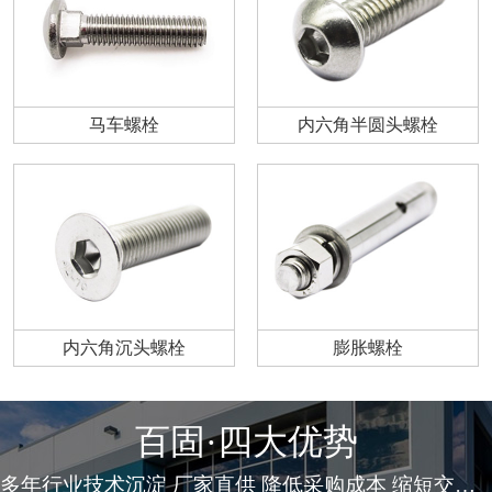
马车螺栓
内六角半圆头螺栓
内六角沉头螺栓
膨胀螺栓
百固·四大优势
多年行业技术沉淀 厂家直供 降低采购成本 缩短交货周期