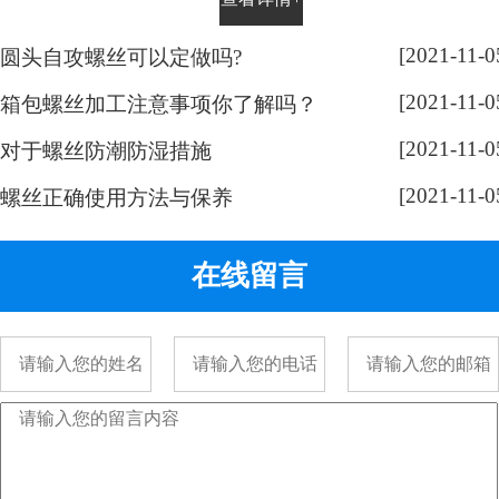
平时有没有留意，手表螺丝大部分
都是一字槽的，相信大家也很好
[2021-11-0
圆头自攻螺丝可以定做吗?
奇，跟随小编脚步来带大家了解一
[2021-11-0
下： 手表螺丝属于精密螺丝，之所
箱包螺丝加工注意事项你了解吗？
以用的都是一字螺丝，是由它的加
[2021-11-0
对于螺丝防潮防湿措施
工方式决定的。手表精密螺丝，是
[2021-11-0
采用车加工出来的，头部...
螺丝正确使用方法与保养
在线留言