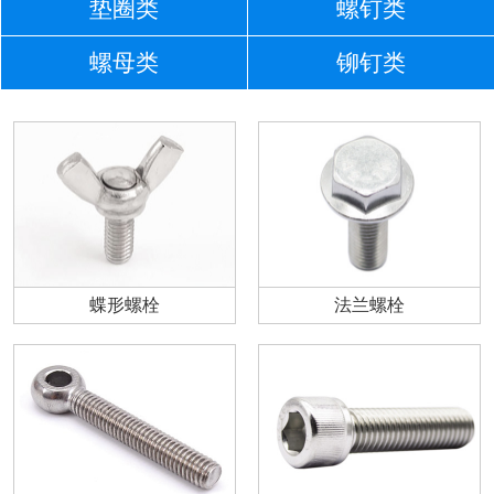
垫圈类
螺钉类
螺母类
铆钉类
蝶形螺栓
法兰螺栓