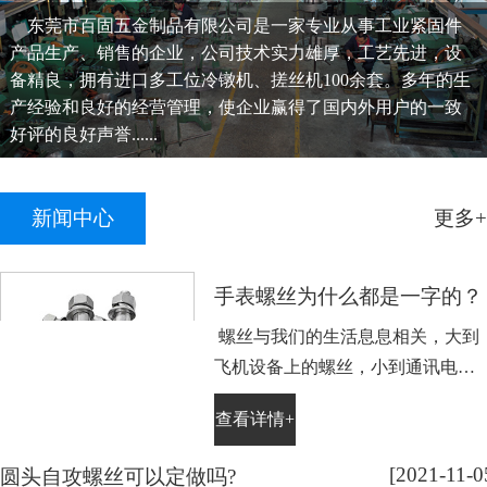
东莞市百固五金制品有限公司是一家专业从事工业紧固件
产品生产、销售的企业，公司技术实力雄厚，工艺先进，设
备精良，拥有进口多工位冷镦机、搓丝机100余套。多年的生
产经验和良好的经营管理，使企业赢得了国内外用户的一致
好评的良好声誉......
新闻中心
更多+
手表螺丝为什么都是一字的？
螺丝与我们的生活息息相关，大到
飞机设备上的螺丝，小到通讯电子
设备手表上的小螺丝。不知道大家
查看详情+
平时有没有留意，手表螺丝大部分
都是一字槽的，相信大家也很好
[2021-11-0
圆头自攻螺丝可以定做吗?