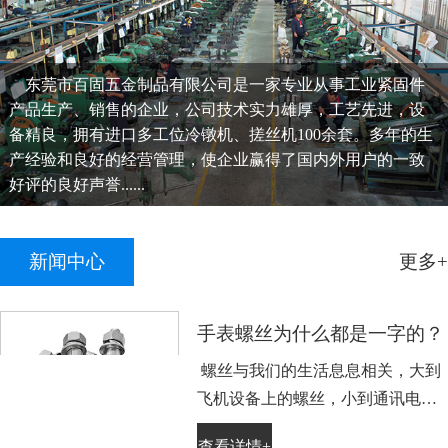
东莞市百固五金制品有限公司是一家专业从事工业紧固件
产品生产、销售的企业，公司技术实力雄厚，工艺先进，设
备精良，拥有进口多工位冷镦机、搓丝机100余套。多年的生
产经验和良好的经营管理，使企业赢得了国内外用户的一致
好评的良好声誉......
新闻中心
更多+
手表螺丝为什么都是一字的？
螺丝与我们的生活息息相关，大到
飞机设备上的螺丝，小到通讯电子
设备手表上的小螺丝。不知道大家
查看详情+