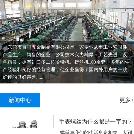
东莞市百固五金制品有限公司是一家专业从事工业紧固件
产品生产、销售的企业，公司技术实力雄厚，工艺先进，设
备精良，拥有进口多工位冷镦机、搓丝机100余套。多年的生
产经验和良好的经营管理，使企业赢得了国内外用户的一致
好评的良好声誉......
新闻中心
更多+
手表螺丝为什么都是一字的？
螺丝与我们的生活息息相关，大到