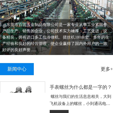
东莞市百固五金制品有限公司是一家专业从事工业紧固件
产品生产、销售的企业，公司技术实力雄厚，工艺先进，设
备精良，拥有进口多工位冷镦机、搓丝机100余套。多年的生
产经验和良好的经营管理，使企业赢得了国内外用户的一致
好评的良好声誉......
新闻中心
更多+
手表螺丝为什么都是一字的？
螺丝与我们的生活息息相关，大到
飞机设备上的螺丝，小到通讯电子
设备手表上的小螺丝。不知道大家