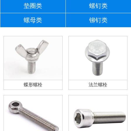
垫圈类
螺钉类
螺母类
铆钉类
蝶形螺栓
法兰螺栓