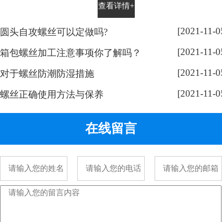
查看详情+
平时有没有留意，手表螺丝大部分
都是一字槽的，相信大家也很好
[2021-11-0
圆头自攻螺丝可以定做吗?
奇，跟随小编脚步来带大家了解一
[2021-11-0
下： 手表螺丝属于精密螺丝，之所
箱包螺丝加工注意事项你了解吗？
以用的都是一字螺丝，是由它的加
[2021-11-0
对于螺丝防潮防湿措施
工方式决定的。手表精密螺丝，是
[2021-11-0
采用车加工出来的，头部...
螺丝正确使用方法与保养
在线留言