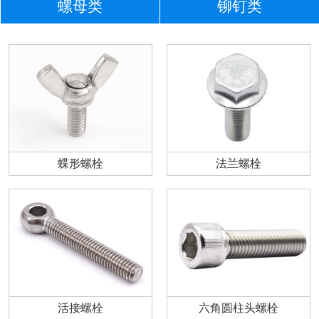
螺母类
铆钉类
蝶形螺栓
法兰螺栓
活接螺栓
六角圆柱头螺栓