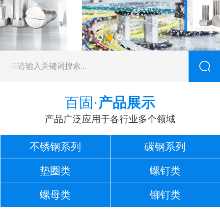
百固·
产品展示
产品广泛应用于各行业多个领域
不锈钢系列
碳钢系列
垫圈类
螺钉类
螺母类
铆钉类