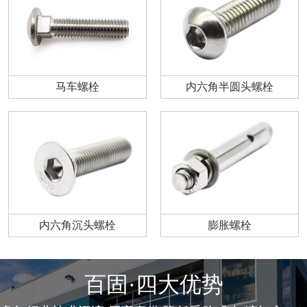
马车螺栓
内六角半圆头螺栓
内六角沉头螺栓
膨胀螺栓
百固·四大优势