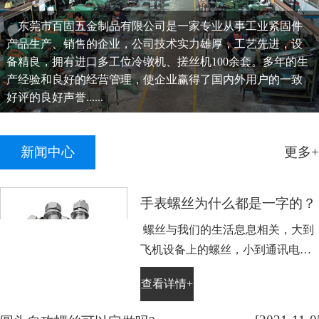
东莞市百固五金制品有限公司是一家专业从事工业紧固件
产品生产、销售的企业，公司技术实力雄厚，工艺先进，设
备精良，拥有进口多工位冷镦机、搓丝机100余套。多年的生
产经验和良好的经营管理，使企业赢得了国内外用户的一致
好评的良好声誉......
新闻中心
更多+
手表螺丝为什么都是一字的？
螺丝与我们的生活息息相关，大到
飞机设备上的螺丝，小到通讯电子
设备手表上的小螺丝。不知道大家
查看详情+
平时有没有留意，手表螺丝大部分
都是一字槽的，相信大家也很好