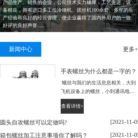
产品生产、销售的企业，公司技术实力雄厚，工艺先进，设
备精良，拥有进口多工位冷镦机、搓丝机100余套。多年的生
产经验和良好的经营管理，使企业赢得了国内外用户的一致
好评的良好声誉......
新闻中心
更多+
手表螺丝为什么都是一字的？
螺丝与我们的生活息息相关，大到
飞机设备上的螺丝，小到通讯电子
设备手表上的小螺丝。不知道大家
查看详情+
平时有没有留意，手表螺丝大部分
都是一字槽的，相信大家也很好
[2021-11-0
圆头自攻螺丝可以定做吗?
奇，跟随小编脚步来带大家了解一
[2021-11-0
下： 手表螺丝属于精密螺丝，之所
箱包螺丝加工注意事项你了解吗？