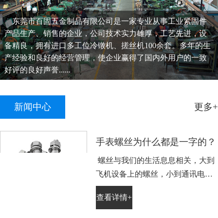
东莞市百固五金制品有限公司是一家专业从事工业紧固件
产品生产、销售的企业，公司技术实力雄厚，工艺先进，设
备精良，拥有进口多工位冷镦机、搓丝机100余套。多年的生
产经验和良好的经营管理，使企业赢得了国内外用户的一致
好评的良好声誉......
新闻中心
更多+
手表螺丝为什么都是一字的？
螺丝与我们的生活息息相关，大到
飞机设备上的螺丝，小到通讯电子
设备手表上的小螺丝。不知道大家
查看详情+
平时有没有留意，手表螺丝大部分
都是一字槽的，相信大家也很好