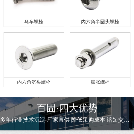
马车螺栓
内六角半圆头螺栓
内六角沉头螺栓
膨胀螺栓
百固·四大优势
多年行业技术沉淀 厂家直供 降低采购成本 缩短交货周期