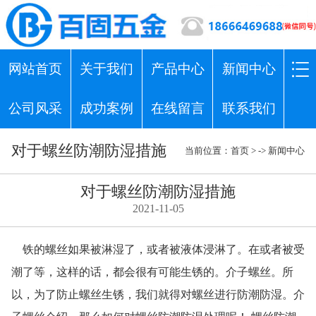
网站首页
关于我们
产品中心
新闻中心
公司风采
成功案例
在线留言
联系我们
对于螺丝防潮防湿措施
当前位置：
首页
> ->
新闻中心
对于螺丝防潮防湿措施
2021-11-05
铁的螺丝如果被淋湿了，或者被液体浸淋了。在或者被受
潮了等，这样的话，都会很有可能生锈的。介子螺丝。所
以，为了防止螺丝生锈，我们就得对螺丝进行防潮防湿。介