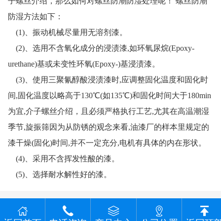
子螺丝介绍，那么如何对螺丝防潮防湿处理呢！ 螺丝防潮
防湿方法如下：
(1)、振动机械尽量用无溶剂漆。
(2)、选用不含氧化成分的浸渍漆,如环氧尿烷(Epoxy-
urethane)基或未变性环氧(Epoxy-)基浸渍漆。
(3)、使用三聚氰醇酸浸渍漆时,应调整固化温度和固化时
间,固化温度以略高于130℃(如135℃)和固化时间大于180min
为宜,介子螺丝介绍，且必须严格执行工艺,尤其在高温潮湿
季节,旋振筛因为从防锈的观念来看,油漆厂的样本里规定的
漆干燥(固化)时间,并不一定充分,电机有具体的内在形状。
(4)、采用不含挥发性酸的漆。
(5)、选择耐水解性好的漆。
上一个：暂无