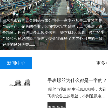
东莞市百固五金制品有限公司是一家专业从事工业紧固件
产品生产、销售的企业，公司技术实力雄厚，工艺先进，设
备精良，拥有进口多工位冷镦机、搓丝机100余套。多年的生
产经验和良好的经营管理，使企业赢得了国内外用户的一致
好评的良好声誉......
新闻中心
更多+
手表螺丝为什么都是一字的？
螺丝与我们的生活息息相关，大到
飞机设备上的螺丝，小到通讯电子
设备手表上的小螺丝。不知道大家
查看详情+