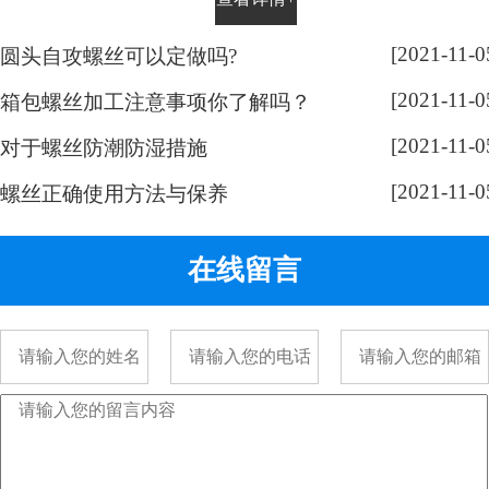
平时有没有留意，手表螺丝大部分
都是一字槽的，相信大家也很好
[2021-11-0
圆头自攻螺丝可以定做吗?
奇，跟随小编脚步来带大家了解一
[2021-11-0
下： 手表螺丝属于精密螺丝，之所
箱包螺丝加工注意事项你了解吗？
以用的都是一字螺丝，是由它的加
[2021-11-0
对于螺丝防潮防湿措施
工方式决定的。手表精密螺丝，是
[2021-11-0
采用车加工出来的，头部...
螺丝正确使用方法与保养
在线留言