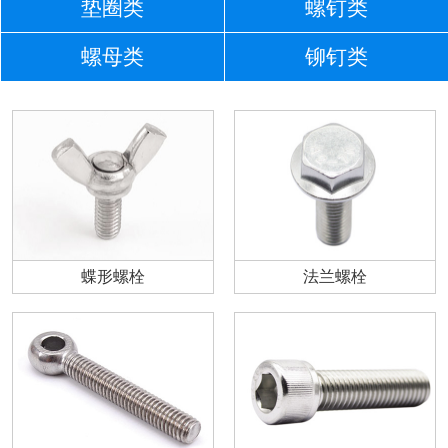
垫圈类
螺钉类
螺母类
铆钉类
蝶形螺栓
法兰螺栓