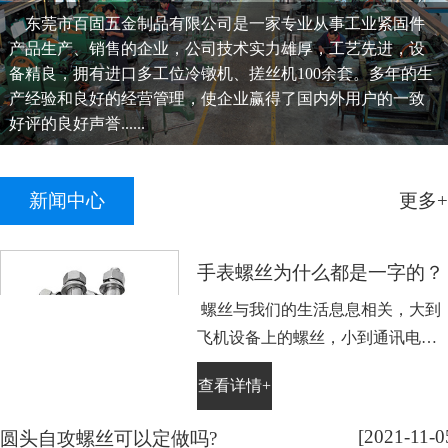
东莞市百固五金制品有限公司是一家专业从事工业紧固件
产品生产、销售的企业，公司技术实力雄厚，工艺先进，设
备精良，拥有进口多工位冷镦机、搓丝机100余套。多年的生
产经验和良好的经营管理，使企业赢得了国内外用户的一致
好评的良好声誉......
新闻中心
更多+
手表螺丝为什么都是一字的？
螺丝与我们的生活息息相关，大到
飞机设备上的螺丝，小到通讯电子
设备手表上的小螺丝。不知道大家
查看详情+
平时有没有留意，手表螺丝大部分
都是一字槽的，相信大家也很好
[2021-11-0
圆头自攻螺丝可以定做吗?