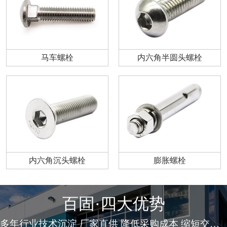
马车螺栓
内六角半圆头螺栓
内六角沉头螺栓
膨胀螺栓
百固·四大优势
多年行业技术沉淀 厂家直供 降低采购成本 缩短交货周期