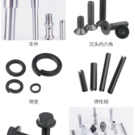
车件
沉头内六角
弹垫
弹性销