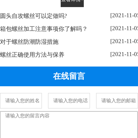
平时有没有留意，手表螺丝大部分
都是一字槽的，相信大家也很好
[2021-11-0
圆头自攻螺丝可以定做吗?
奇，跟随小编脚步来带大家了解一
[2021-11-0
下： 手表螺丝属于精密螺丝，之所
箱包螺丝加工注意事项你了解吗？
以用的都是一字螺丝，是由它的加
[2021-11-0
对于螺丝防潮防湿措施
工方式决定的。手表精密螺丝，是
[2021-11-0
采用车加工出来的，头部...
螺丝正确使用方法与保养
在线留言