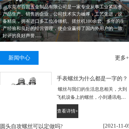
东莞市百固五金制品有限公司是一家专业从事工业紧固件
产品生产、销售的企业，公司技术实力雄厚，工艺先进，设
备精良，拥有进口多工位冷镦机、搓丝机100余套。多年的生
产经验和良好的经营管理，使企业赢得了国内外用户的一致
好评的良好声誉......
新闻中心
更多+
手表螺丝为什么都是一字的？
螺丝与我们的生活息息相关，大到
飞机设备上的螺丝，小到通讯电子
设备手表上的小螺丝。不知道大家
查看详情+
平时有没有留意，手表螺丝大部分
都是一字槽的，相信大家也很好
[2021-11-0
圆头自攻螺丝可以定做吗?