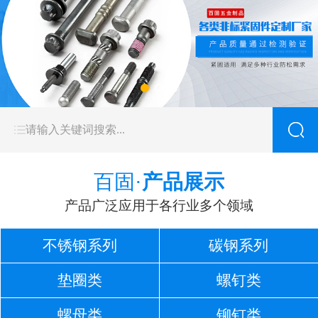
百固·
产品展示
产品广泛应用于各行业多个领域
不锈钢系列
碳钢系列
垫圈类
螺钉类
螺母类
铆钉类