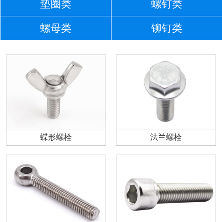
垫圈类
螺钉类
螺母类
铆钉类
蝶形螺栓
法兰螺栓