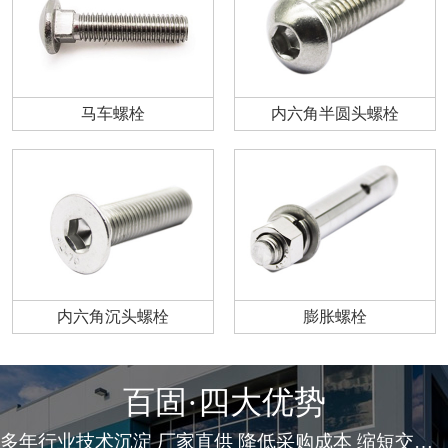
马车螺栓
内六角半圆头螺栓
内六角沉头螺栓
膨胀螺栓
百固·四大优势
多年行业技术沉淀 厂家直供 降低采购成本 缩短交货周期