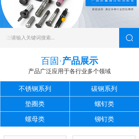
百固·
产品展示
产品广泛应用于各行业多个领域
不锈钢系列
碳钢系列
垫圈类
螺钉类
螺母类
铆钉类