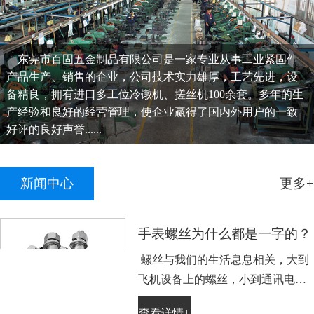
东莞市百固五金制品有限公司是一家专业从事工业紧固件
产品生产、销售的企业，公司技术实力雄厚，工艺先进，设
备精良，拥有进口多工位冷镦机、搓丝机100余套。多年的生
产经验和良好的经营管理，使企业赢得了国内外用户的一致
好评的良好声誉......
新闻中心
更多+
手表螺丝为什么都是一字的？
螺丝与我们的生活息息相关，大到
飞机设备上的螺丝，小到通讯电子
设备手表上的小螺丝。不知道大家
查看详情+