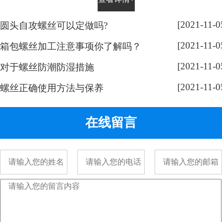
平时有没有留意，手表螺丝大部分
都是一字槽的，相信大家也很好
[2021-11-0
圆头自攻螺丝可以定做吗?
奇，跟随小编脚步来带大家了解一
[2021-11-0
下： 手表螺丝属于精密螺丝，之所
箱包螺丝加工注意事项你了解吗？
以用的都是一字螺丝，是由它的加
[2021-11-0
对于螺丝防潮防湿措施
工方式决定的。手表精密螺丝，是
[2021-11-0
采用车加工出来的，头部...
螺丝正确使用方法与保养
在线留言