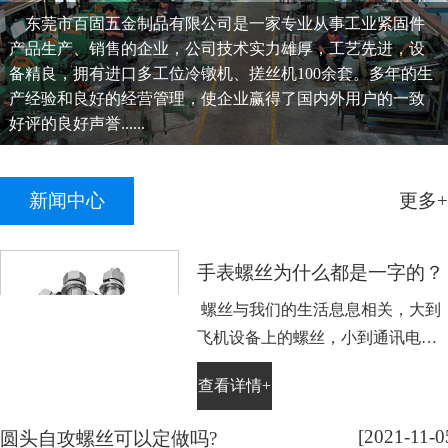
东莞市百固五金制品有限公司是一家专业从事工业紧固件
产品生产、销售的企业，公司技术实力雄厚，工艺先进，设
备精良，拥有进口多工位冷镦机、搓丝机100余套。多年的生
产经验和良好的经营管理，使企业赢得了国内外用户的一致
好评的良好声誉......
新闻中心
更多+
手表螺丝为什么都是一字的？
螺丝与我们的生活息息相关，大到
飞机设备上的螺丝，小到通讯电子
设备手表上的小螺丝。不知道大家
查看详情+
平时有没有留意，手表螺丝大部分
都是一字槽的，相信大家也很好
[2021-11-0
圆头自攻螺丝可以定做吗?