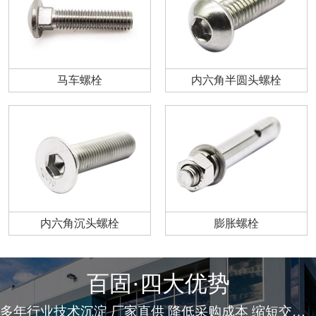
马车螺栓
内六角半圆头螺栓
内六角沉头螺栓
膨胀螺栓
百固·四大优势
多年行业技术沉淀 厂家直供 降低采购成本 缩短交货周期