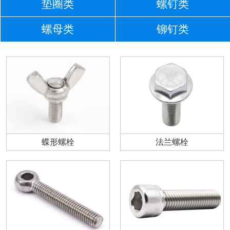
垫圈类
螺钉类
螺母类
铆钉类
蝶形螺栓
法兰螺栓