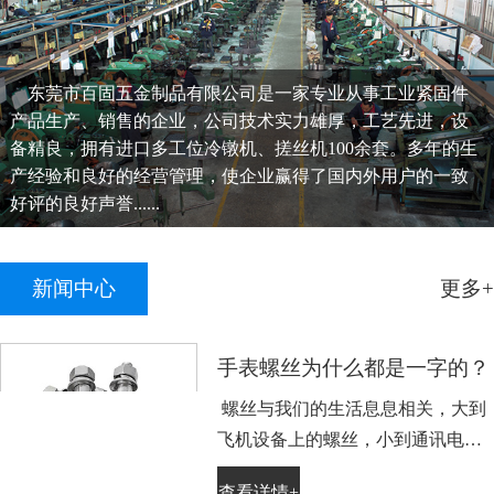
东莞市百固五金制品有限公司是一家专业从事工业紧固件
产品生产、销售的企业，公司技术实力雄厚，工艺先进，设
备精良，拥有进口多工位冷镦机、搓丝机100余套。多年的生
产经验和良好的经营管理，使企业赢得了国内外用户的一致
好评的良好声誉......
新闻中心
更多+
手表螺丝为什么都是一字的？
螺丝与我们的生活息息相关，大到
飞机设备上的螺丝，小到通讯电子
设备手表上的小螺丝。不知道大家
查看详情+