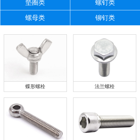
垫圈类
螺钉类
螺母类
铆钉类
蝶形螺栓
法兰螺栓