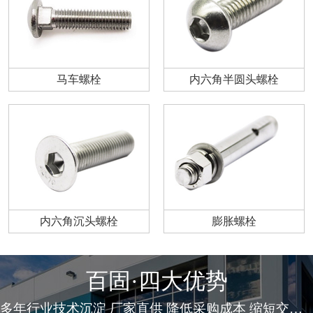
马车螺栓
内六角半圆头螺栓
内六角沉头螺栓
膨胀螺栓
百固·四大优势
多年行业技术沉淀 厂家直供 降低采购成本 缩短交货周期