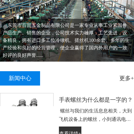
东莞市百固五金制品有限公司是一家专业从事工业紧固件
产品生产、销售的企业，公司技术实力雄厚，工艺先进，设
备精良，拥有进口多工位冷镦机、搓丝机100余套。多年的生
产经验和良好的经营管理，使企业赢得了国内外用户的一致
好评的良好声誉......
新闻中心
更多+
手表螺丝为什么都是一字的？
螺丝与我们的生活息息相关，大到
飞机设备上的螺丝，小到通讯电子
设备手表上的小螺丝。不知道大家
查看详情+