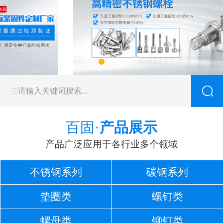
百固·
产品展示
产品广泛应用于各行业多个领域
不锈钢系列
碳钢系列
垫圈类
螺钉类
螺母类
铆钉类