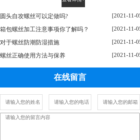
平时有没有留意，手表螺丝大部分
都是一字槽的，相信大家也很好
[2021-11-0
圆头自攻螺丝可以定做吗?
奇，跟随小编脚步来带大家了解一
[2021-11-0
下： 手表螺丝属于精密螺丝，之所
箱包螺丝加工注意事项你了解吗？
以用的都是一字螺丝，是由它的加
[2021-11-0
对于螺丝防潮防湿措施
工方式决定的。手表精密螺丝，是
[2021-11-0
采用车加工出来的，头部...
螺丝正确使用方法与保养
在线留言