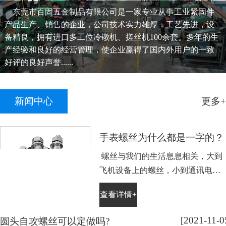
东莞市百固五金制品有限公司是一家专业从事工业紧固件
产品生产、销售的企业，公司技术实力雄厚，工艺先进，设
备精良，拥有进口多工位冷镦机、搓丝机100余套。多年的生
产经验和良好的经营管理，使企业赢得了国内外用户的一致
好评的良好声誉......
新闻中心
更多+
手表螺丝为什么都是一字的？
螺丝与我们的生活息息相关，大到
飞机设备上的螺丝，小到通讯电子
设备手表上的小螺丝。不知道大家
查看详情+
平时有没有留意，手表螺丝大部分
都是一字槽的，相信大家也很好
[2021-11-0
圆头自攻螺丝可以定做吗?