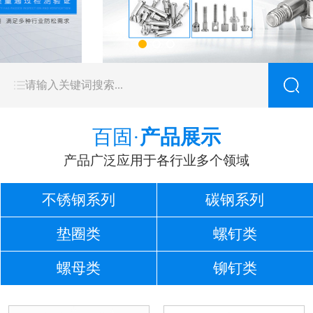
百固·
产品展示
产品广泛应用于各行业多个领域
不锈钢系列
碳钢系列
垫圈类
螺钉类
螺母类
铆钉类