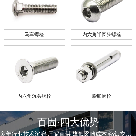
马车螺栓
内六角半圆头螺栓
内六角沉头螺栓
膨胀螺栓
百固·四大优势
多年行业技术沉淀 厂家直供 降低采购成本 缩短交货周期