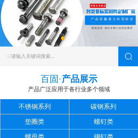
百固·
产品展示
产品广泛应用于各行业多个领域
不锈钢系列
碳钢系列
垫圈类
螺钉类
螺母类
铆钉类