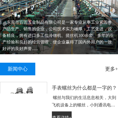
东莞市百固五金制品有限公司是一家专业从事工业紧固件
产品生产、销售的企业，公司技术实力雄厚，工艺先进，设
备精良，拥有进口多工位冷镦机、搓丝机100余套。多年的生
产经验和良好的经营管理，使企业赢得了国内外用户的一致
好评的良好声誉......
新闻中心
更多+
手表螺丝为什么都是一字的？
螺丝与我们的生活息息相关，大到
飞机设备上的螺丝，小到通讯电子
设备手表上的小螺丝。不知道大家
查看详情+