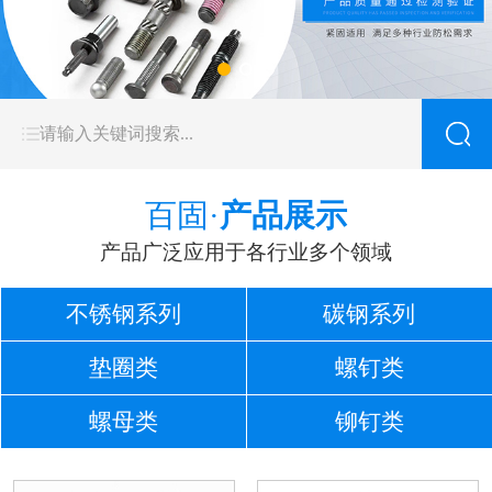
百固·
产品展示
产品广泛应用于各行业多个领域
不锈钢系列
碳钢系列
垫圈类
螺钉类
螺母类
铆钉类