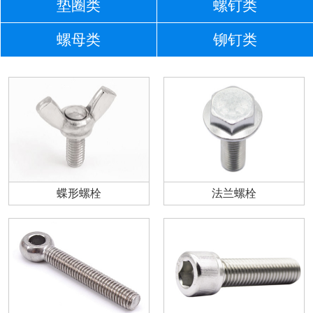
垫圈类
螺钉类
螺母类
铆钉类
蝶形螺栓
法兰螺栓