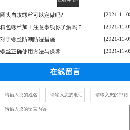
平时有没有留意，手表螺丝大部分
都是一字槽的，相信大家也很好
[2021-11-0
圆头自攻螺丝可以定做吗?
奇，跟随小编脚步来带大家了解一
[2021-11-0
下： 手表螺丝属于精密螺丝，之所
箱包螺丝加工注意事项你了解吗？
以用的都是一字螺丝，是由它的加
[2021-11-0
对于螺丝防潮防湿措施
工方式决定的。手表精密螺丝，是
[2021-11-0
采用车加工出来的，头部...
螺丝正确使用方法与保养
在线留言