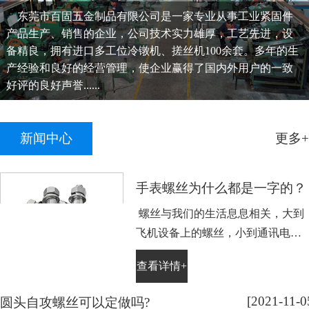
东莞市百固五金制品有限公司是一家专业从事工业紧固件
产品生产、销售的企业，公司技术实力雄厚，工艺先进，设
备精良，拥有进口多工位冷镦机、搓丝机100余套。多年的生
产经验和良好的经营管理，使企业赢得了国内外用户的一致
好评的良好声誉......
新闻中心
更多+
手表螺丝为什么都是一字的？
螺丝与我们的生活息息相关，大到
飞机设备上的螺丝，小到通讯电子
设备手表上的小螺丝。不知道大家
查看详情+
平时有没有留意，手表螺丝大部分
都是一字槽的，相信大家也很好
[2021-11-0
圆头自攻螺丝可以定做吗?