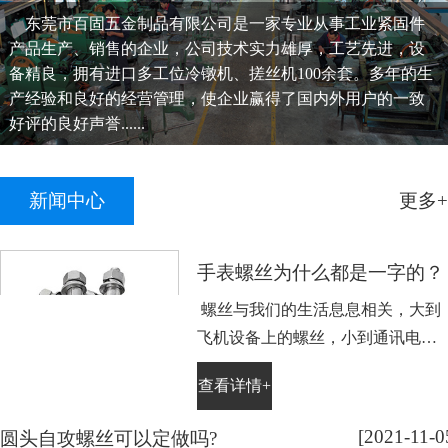
东莞市百固五金制品有限公司是一家专业从事工业紧固件
产品生产、销售的企业，公司技术实力雄厚，工艺先进，设
备精良，拥有进口多工位冷镦机、搓丝机100余套。多年的生
产经验和良好的经营管理，使企业赢得了国内外用户的一致
好评的良好声誉......
新闻中心
更多+
手表螺丝为什么都是一字的？
螺丝与我们的生活息息相关，大到
飞机设备上的螺丝，小到通讯电子
设备手表上的小螺丝。不知道大家
查看详情+
平时有没有留意，手表螺丝大部分
都是一字槽的，相信大家也很好
[2021-11-0
圆头自攻螺丝可以定做吗?