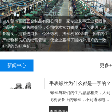
东莞市百固五金制品有限公司是一家专业从事工业紧固件
产品生产、销售的企业，公司技术实力雄厚，工艺先进，设
备精良，拥有进口多工位冷镦机、搓丝机100余套。多年的生
产经验和良好的经营管理，使企业赢得了国内外用户的一致
好评的良好声誉......
新闻中心
更多+
手表螺丝为什么都是一字的？
螺丝与我们的生活息息相关，大到
飞机设备上的螺丝，小到通讯电子
设备手表上的小螺丝。不知道大家
查看详情+