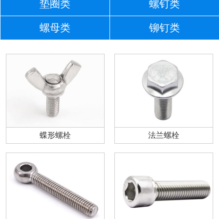
垫圈类
螺钉类
螺母类
铆钉类
蝶形螺栓
法兰螺栓