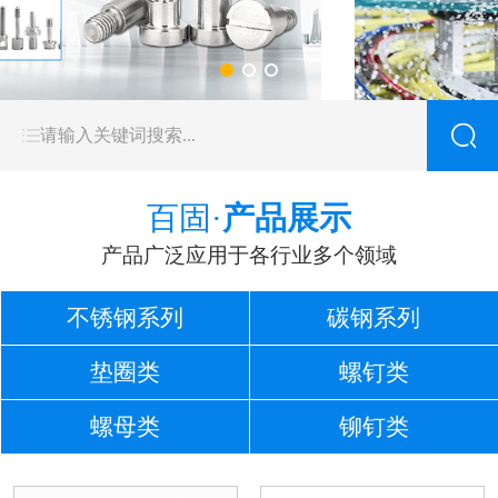
百固·
产品展示
产品广泛应用于各行业多个领域
不锈钢系列
碳钢系列
垫圈类
螺钉类
螺母类
铆钉类