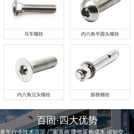
马车螺栓
内六角半圆头螺栓
内六角沉头螺栓
膨胀螺栓
百固·四大优势
多年行业技术沉淀 厂家直供 降低采购成本 缩短交货周期