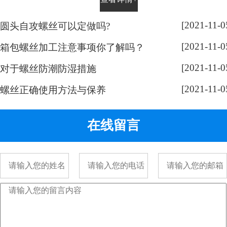
平时有没有留意，手表螺丝大部分
都是一字槽的，相信大家也很好
[2021-11-0
圆头自攻螺丝可以定做吗?
奇，跟随小编脚步来带大家了解一
[2021-11-0
下： 手表螺丝属于精密螺丝，之所
箱包螺丝加工注意事项你了解吗？
以用的都是一字螺丝，是由它的加
[2021-11-0
对于螺丝防潮防湿措施
工方式决定的。手表精密螺丝，是
[2021-11-0
采用车加工出来的，头部...
螺丝正确使用方法与保养
在线留言