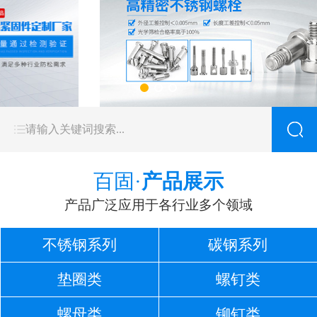
百固·
产品展示
产品广泛应用于各行业多个领域
不锈钢系列
碳钢系列
垫圈类
螺钉类
螺母类
铆钉类